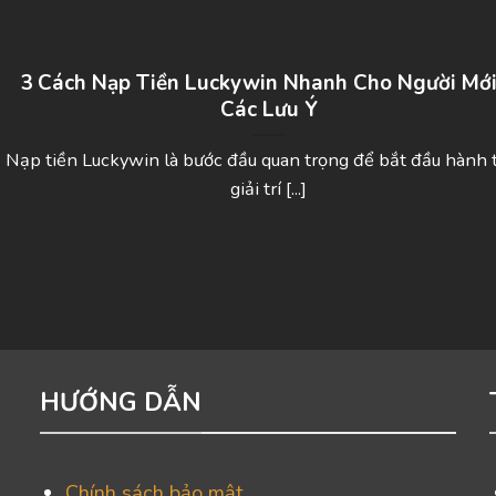
3 Cách Nạp Tiền Luckywin Nhanh Cho Người Mớ
Các Lưu Ý
Nạp tiền Luckywin là bước đầu quan trọng để bắt đầu hành 
giải trí [...]
HƯỚNG DẪN
Chính sách bảo mật