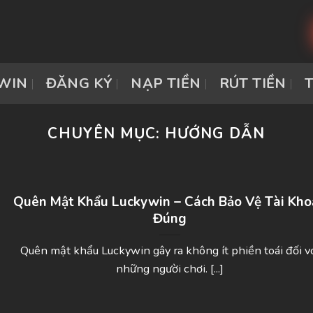
WIN
ĐĂNG KÝ
NẠP TIỀN
RÚT TIỀN
T
CHUYÊN MỤC:
HƯỚNG DẪN
Quên Mật Khẩu Luckywin – Cách Bảo Vệ Tài Kho
Đúng
Quên mật khẩu Luckywin gây ra không ít phiền toái đối v
những người chơi. [...]