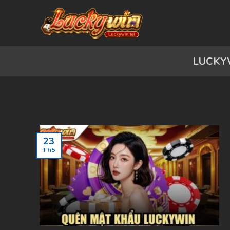
Chuyển
đến
nội
dung
LUCKY
23
Th5