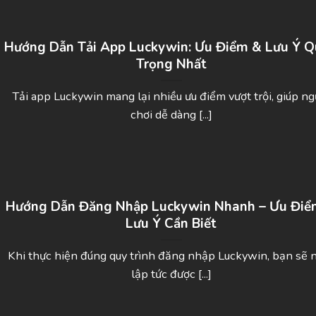
Hướng Dẫn Tải App Luckywin: Ưu Điểm & Lưu Ý 
Trọng Nhất
Tải app Luckywin mang lại nhiều ưu điểm vượt trội, giúp ng
chơi dễ dàng [...]
Hướng Dẫn Đăng Nhập Luckywin Nhanh – Ưu Điể
Lưu Ý Cần Biết
Khi thực hiện đúng quy trình đăng nhập Luckywin, bạn sẽ 
lập tức được [...]