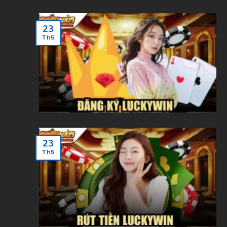
23
Th5
23
Th5